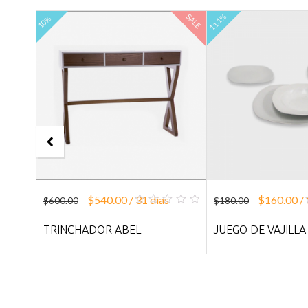
11.1%
SALE
NEW
SALE
10%
$
540.00
/ 31 días
$
160.00
/ 
$
600.00
$
180.00
0
out
E
TRINCHADOR ABEL
JUEGO DE VAJILLA
of
5