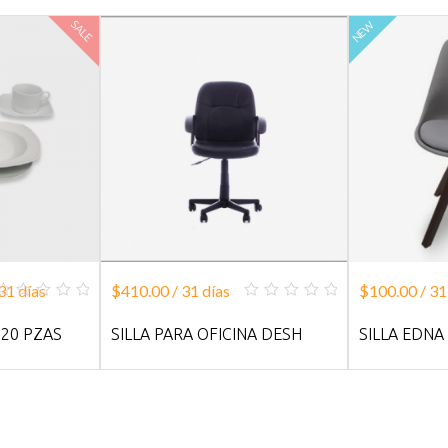
SALE
NEW
31 días
$
410.00
/ 31 días
$
100.00
/ 31
0
0
out
out
 20 PZAS
SILLA PARA OFICINA DESH
SILLA EDNA
of
of
5
5