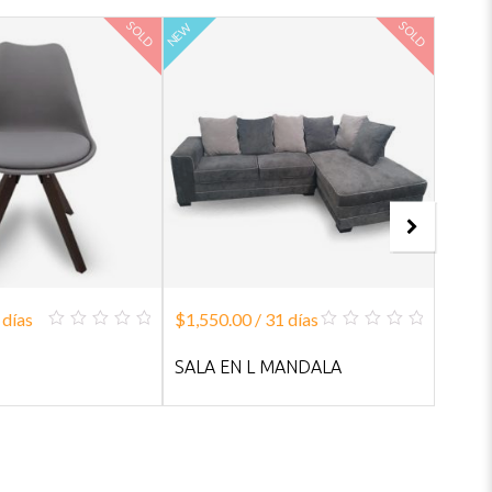
SOLD
SOLD
17.3%
NEW
 días
$
1,550.00
/ 31 días
$
520.
0
0
out
out
SALA EN L MANDALA
DUBA
of
of
5
5