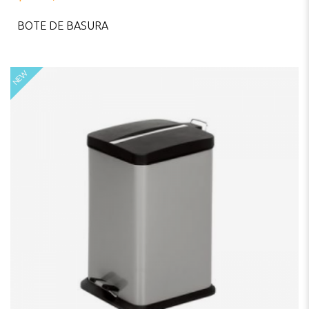
0
out
BOTE DE BASURA
of
5
NEW