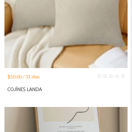
$
50.00
/ 31 días
0
out
COJÍNES LANDA
of
5