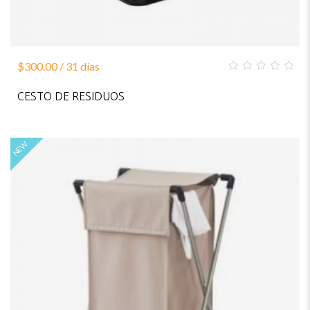
$
300.00
/ 31 días
0
out
CESTO DE RESIDUOS
of
5
NEW