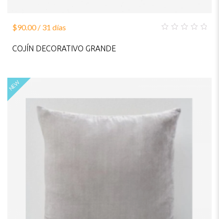
$
90.00
/ 31 días
0
out
COJÍN DECORATIVO GRANDE
of
5
NEW