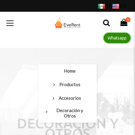
ES
EN
0
Whatsapp
Home
Productos
Accesorios
Decoración y
Otros
DECORACIÓN Y
OTROS