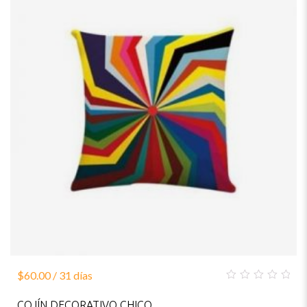
$
60.00
/ 31 días
0
out
COJÍN DECORATIVO CHICO