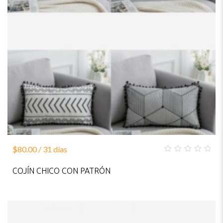
$
80.00
/ 31 días
0
out
COJÍN CHICO CON PATRÓN
of
5