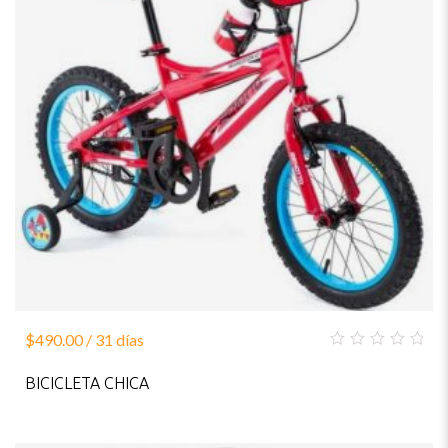
$
490.00
/ 31 días
0
out
BICICLETA CHICA
of
5