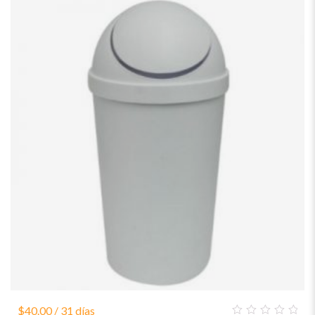
$
40.00
/ 31 días