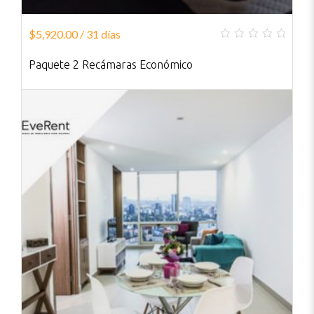
$
5,920.00
/ 31 días
0
out
Paquete 2 Recámaras Económico
of
5