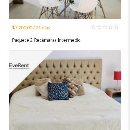
$
7,200.00
/ 31 días
0
out
Paquete 2 Recámaras Intermedio
of
5