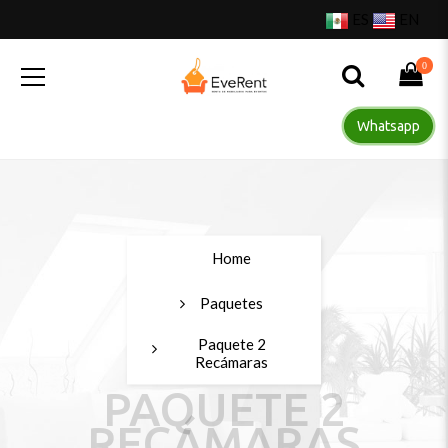
ES
EN
0
Whatsapp
Home
Paquetes
Paquete 2
Recámaras
PAQUETE 2
RECÁMARAS