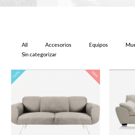
All
Accesorios
Equipos
Mue
Sin categorizar
13.3%
SALE
NEW