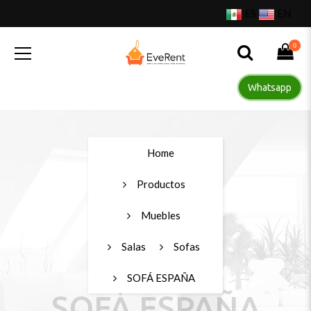
ES
EN
0
Whatsapp
Home
Productos
Muebles
Salas
Sofas
SOFÁ ESPAÑA
SOFÁ ESPAÑA