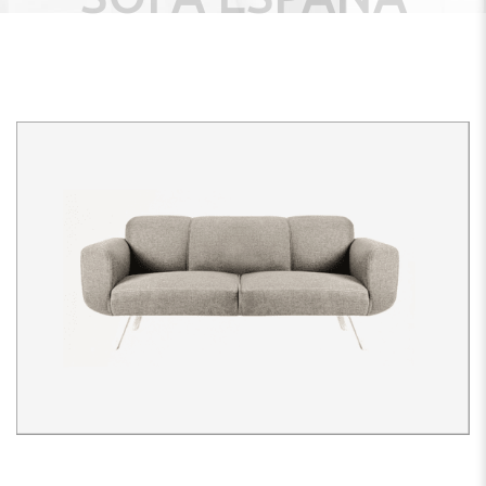
NEW
13.3%
SALE