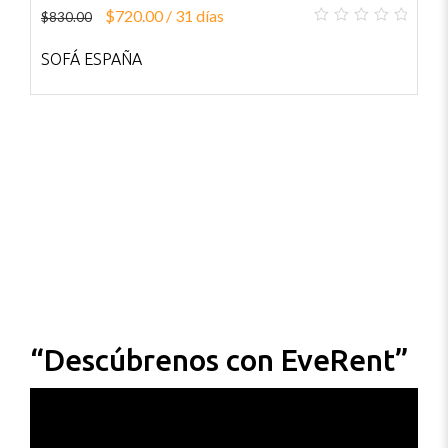
$
720.00
/ 31 días
$
4
$
830.00
0
out
SOFÁ ESPAÑA
JU
of
5
“Descúbrenos con EveRent”