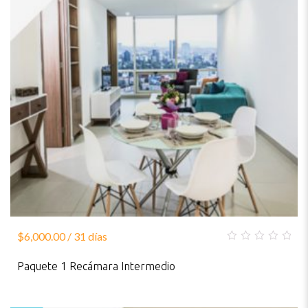
$
6,000.00
/ 31 días
0
out
Paquete 1 Recámara Intermedio
of
5