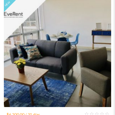
NEW
$
6,200.00
/ 31 días