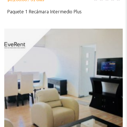
0
out
Paquete 1 Recámara Intermedio Plus
of
5